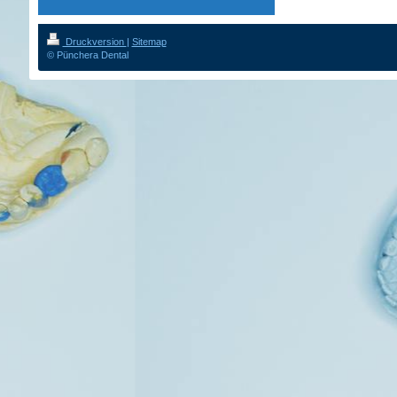
Druckversion
|
Sitemap
© Pünchera Dental