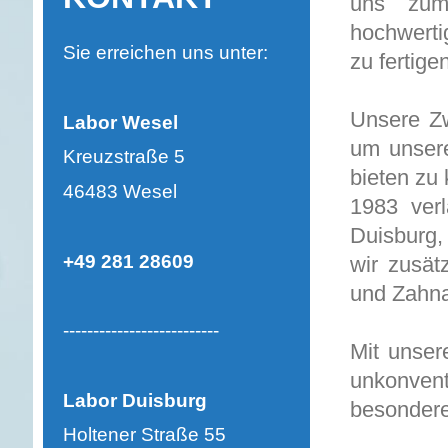
uns zum 
hochwerti
Sie erreichen uns unter:
zu fertige
Unsere Zw
Labor Wesel
um unser
Kreuzstraße 5
bieten zu
46483 Wesel
1983 ver
Duisburg,
+49 281 28609
wir zusät
und Zahna
--------------------------
Mit unser
unkonven
Labor Duisburg
besonder
Holtener Straße 55